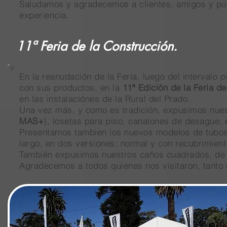
Saludamos y agradecemos a clientes, amigos y púb
experiencia.
11ª Feria de la Construcción.
En la reanudación de la Feria, luego del interval
con sus productos, en la
11ª Edición de la Feria d
en las instalaciónes de la Rural del Prado.
Una vez más, y como es tradición, expusimos nuest
MAS+
), losetas para piso, canalones de desague,
Presentamos tambien los nuevos modelos de tubos 
largo, en dos versiones; normal y con recubrimiento 
También expusimos nuestros caños cuadrados, de 8
Agradecemos a todos quienes nos visitaron, tanto c