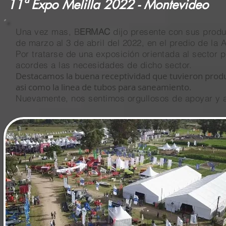
11ª Expo Melilla 2022 - Montevideo
Una vez mas, B
ERMAC
dijo presente con sus produ
de marzo al 3 de abril del 2022, en el predio de la A
Por tratarse de una exposición orientada al sector
acordes a las necesidades de dicho sector.
Destacamos la buena receptividad que tuvieron produ
asi como la linea de tubos para saneamiento.
Nuevamente, nos sentimos orgullosos de apoyar y ac