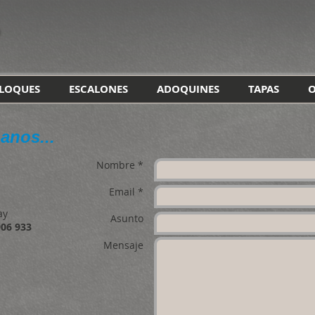
LOQUES
ESCALONES
ADOQUINES
TAPAS
O
anos...
Nombre *
Email *
ay
Asunto
906 933
Mensaje