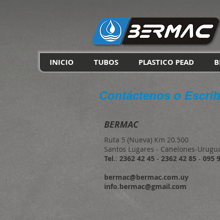
INICIO
TUBOS
PLASTICO PEAD
B
Contáctenos o Escríb
BERMAC
Ruta 5 (Nueva) Km 20.500
Santos Lugares - Canelones-Urugu
Tel
.:
2362 42 45
-
2362 42 85
-
095 
bermac@bermac.com.uy
info.bermac@gmail.com